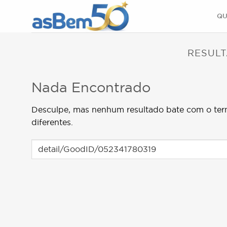
Skip
QU
to
content
RESULT
Nada Encontrado
Desculpe, mas nenhum resultado bate com o ter
diferentes.