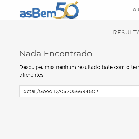
Skip
QU
to
content
RESULT
Nada Encontrado
Desculpe, mas nenhum resultado bate com o ter
diferentes.